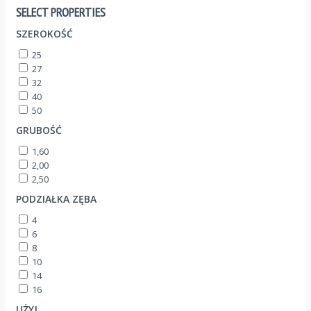
SELECT PROPERTIES
SZEROKOŚĆ
25
27
32
40
50
GRUBOŚĆ
1,60
2,00
2,50
PODZIAŁKA ZĘBA
4
6
8
10
14
16
UŻYJ