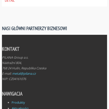
DETAIL
NASI GŁÓWNI PARTNERZY BIZNESOWI
KONTAKT
PILANA Group a.s.
Nádražní 804,
768 24 Hulín, Republika Czeska
E-mail:
metal@pilana.cz
NIP: CZ04161076
NAWIGACJA
Produkty
Aktualności