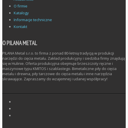
O firmie
Katalogy
Informacje techniczne
Kontakt
O PILANA METAL
PILANA Metal s.r.o. to firma z ponad 80-letnią tradycją w produkcji
narzędzi do cięcia metalu. Zakład produkcyjny i siedziba firmy znajdują
się w Hulinie. Oferta produkcyjna obejmuje brzeszczoty ręczne i
maszynowe typu KMITOS i szablastego. Bimetaliczne piły do cięcia
metalu i drewna, piły tarczowe do cięcia metalu i inne narzędzia
skrawające. Zapraszamy do wzajemnej i udanej współpracy!